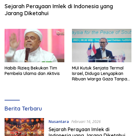
Sejarah Perayaan Imlek di Indonesia yang
Jarang Diketahui
Habib Rizieq Bekukan Tim
MUI Kutuk Senjata Termal
Pembela Ulama dan Aktivis
Israel, Diduga Lenyapkan
Ribuan Warga Gaza Tanpa
Jejak
S
Berita Terbaru
u
a
Nusantara
Februari 16, 2026
r
Sejarah Perayaan Imlek di
a
Indonesia yang Jarang Diketahui