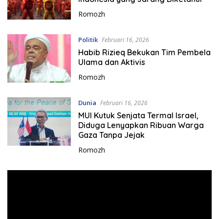
T
Romozh
e
m
p
Politik
Februari 16, 2026
a
Habib Rizieq Bekukan Tim Pembela
t
Ulama dan Aktivis
a
Romozh
n
Dunia
Februari 16, 2026
MUI Kutuk Senjata Termal Israel,
Diduga Lenyapkan Ribuan Warga
Gaza Tanpa Jejak
Romozh