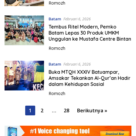
Romozh
Batam
Februari 6, 2026
Tembus Ritel Modern, Pemko
Batam Lepas 30 Produk UMKM
Unggulan ke Mustafa Centre Bintan
Romozh
Batam
Februari 6, 2026
Buka MTQH XXXIV Batuampar,
Amsakar Tekankan Al-Qur’an Hadir
dalam Kehidupan Sosial
Romozh
P
1
2
…
28
Berikutnya »
a
g
i