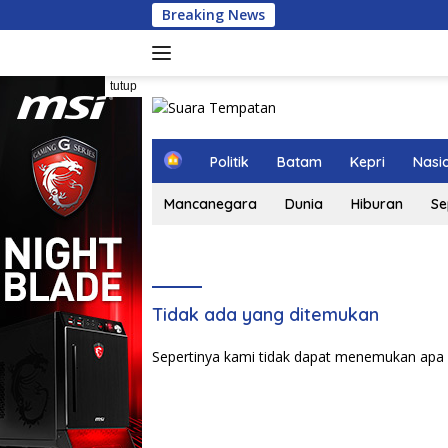
Langsung
Breaking News
Sej
ke
konten
tutup
H
Politik
Batam
Kepri
Nasi
o
m
Mancanegara
Dunia
Hiburan
Se
e
Tidak ada yang ditemukan
Sepertinya kami tidak dapat menemukan apa 