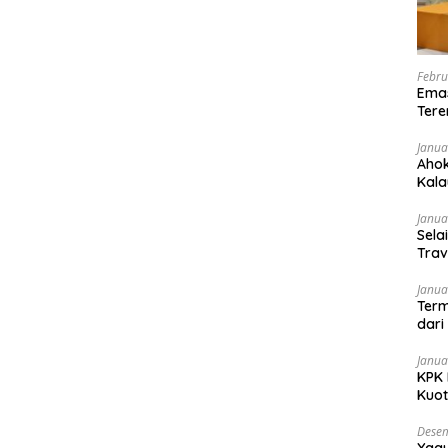
Febru
Emas
Tere
Janua
Ahok
Kala
dan
Janua
Sela
Trav
Janua
Term
dari
Janua
KPK 
Kuo
Desem