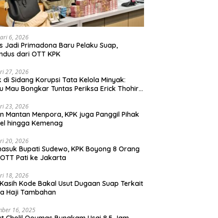
ari 6, 2026
 Jadi Primadona Baru Pelaku Suap,
ndus dari OTT KPK
ri 27, 2026
 di Sidang Korupsi Tata Kelola Minyak:
u Mau Bongkar Tuntas Periksa Erick Thohir
 Jokowi
ri 23, 2026
in Mantan Menpora, KPK juga Panggil Pihak
el hingga Kemenag
ri 20, 2026
asuk Bupati Sudewo, KPK Boyong 8 Orang
 OTT Pati ke Jakarta
ri 18, 2026
Kasih Kode Bakal Usut Dugaan Suap Terkait
ta Haji Tambahan
ber 16, 2025