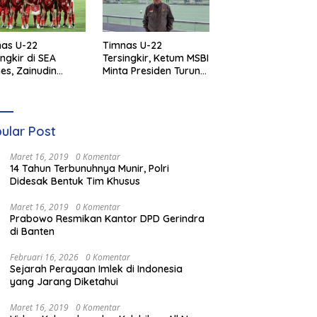
as U-22
Timnas U-22
ingkir di SEA
Tersingkir, Ketum MSBI
s, Zainudin
Minta Presiden Turun
i Diminta
Tangan
ggung Jawab
ular Post
Maret 16, 2019
0 Komentar
14 Tahun Terbunuhnya Munir, Polri
Didesak Bentuk Tim Khusus
Maret 16, 2019
0 Komentar
Prabowo Resmikan Kantor DPD Gerindra
di Banten
Februari 16, 2026
0 Komentar
Sejarah Perayaan Imlek di Indonesia
yang Jarang Diketahui
Maret 16, 2019
0 Komentar