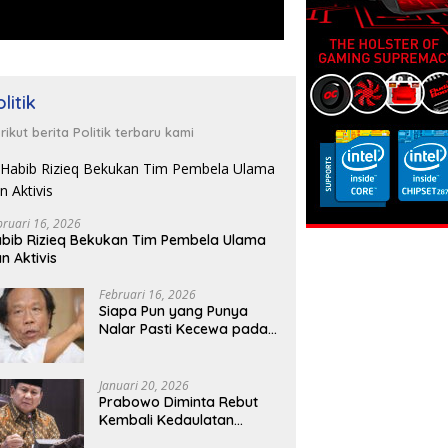
litik
rikut berita Politik terbaru kami
bruari 16, 2026
bib Rizieq Bekukan Tim Pembela Ulama
n Aktivis
Februari 16, 2026
Siapa Pun yang Punya
Nalar Pasti Kecewa pada
Jokowi
Januari 20, 2026
Prabowo Diminta Rebut
Kembali Kedaulatan
Negara yang Diambil