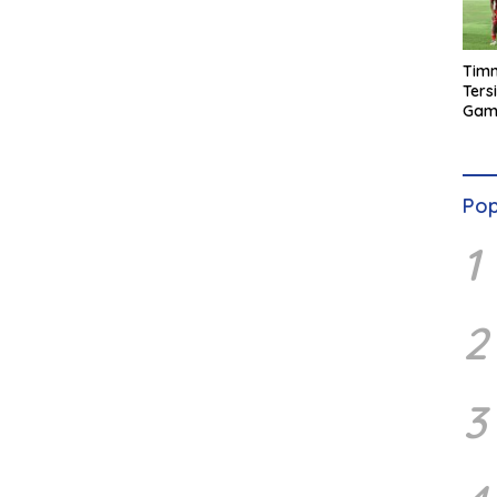
Timn
Ters
Game
Amal
Tan
Pop
1
2
3