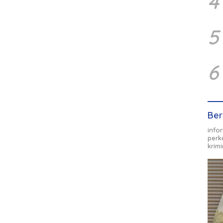
4
5
6
Ber
info
perk
krim