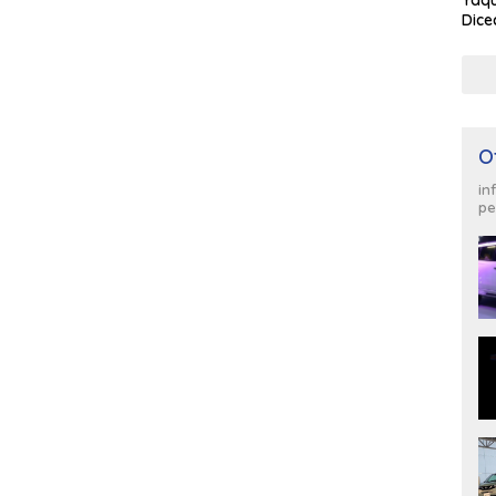
Yaqu
Dice
O
in
pe