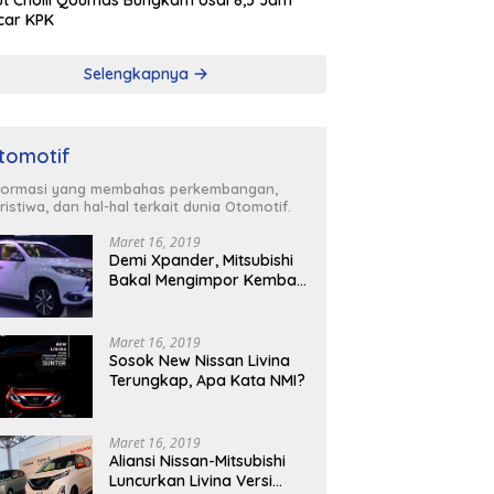
t Cholil Qoumas Bungkam Usai 8,5 Jam
car KPK
Selengkapnya
tomotif
formasi yang membahas perkembangan,
ristiwa, dan hal-hal terkait dunia Otomotif.
Maret 16, 2019
Demi Xpander, Mitsubishi
Bakal Mengimpor Kembali
Pajero Sport
Maret 16, 2019
Sosok New Nissan Livina
Terungkap, Apa Kata NMI?
Maret 16, 2019
Aliansi Nissan-Mitsubishi
Luncurkan Livina Versi