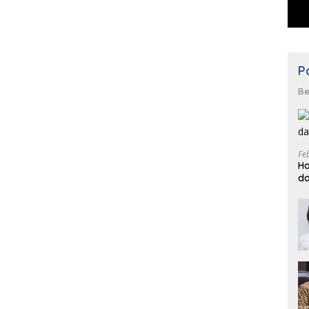
Po
Be
Fe
Ha
da