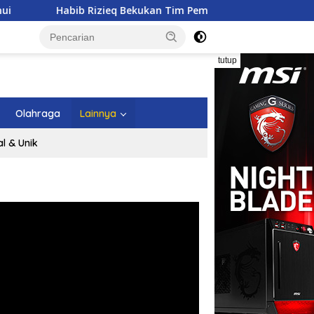
Habib Rizieq Bekukan Tim Pembela Ulama dan Aktivis
tutup
Olahraga
Lainnya
al & Unik