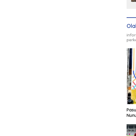
Ola
info
perk
Pasu
Nunu