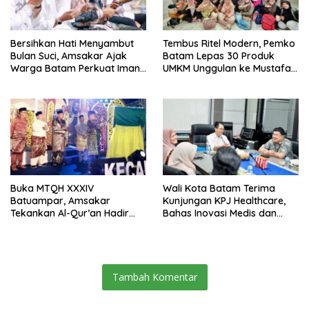
Bersihkan Hati Menyambut
Tembus Ritel Modern, Pemko
Bulan Suci, Amsakar Ajak
Batam Lepas 30 Produk
Warga Batam Perkuat Iman
UMKM Unggulan ke Mustafa
dan Ukhuwah
Centre Bintan
Buka MTQH XXXIV
Wali Kota Batam Terima
Batuampar, Amsakar
Kunjungan KPJ Healthcare,
Tekankan Al-Qur’an Hadir
Bahas Inovasi Medis dan
dalam Kehidupan Sosial
Kerja Sama Kesehatan
Tambah Komentar