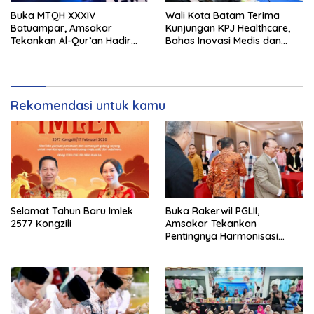
Buka MTQH XXXIV
Wali Kota Batam Terima
Batuampar, Amsakar
Kunjungan KPJ Healthcare,
Tekankan Al-Qur’an Hadir
Bahas Inovasi Medis dan
dalam Kehidupan Sosial
Kerja Sama Kesehatan
Rekomendasi untuk kamu
Selamat Tahun Baru Imlek
Buka Rakerwil PGLII,
2577 Kongzili
Amsakar Tekankan
Pentingnya Harmonisasi
Umat Beragama di Batam