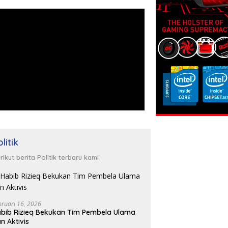
litik
rikut berita Politik terbaru kami
bruari 16, 2026
bib Rizieq Bekukan Tim Pembela Ulama
n Aktivis