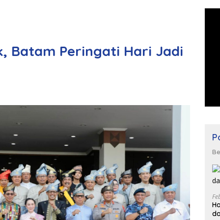
 Batam Peringati Hari Jadi
Po
Be
Fe
Ha
da