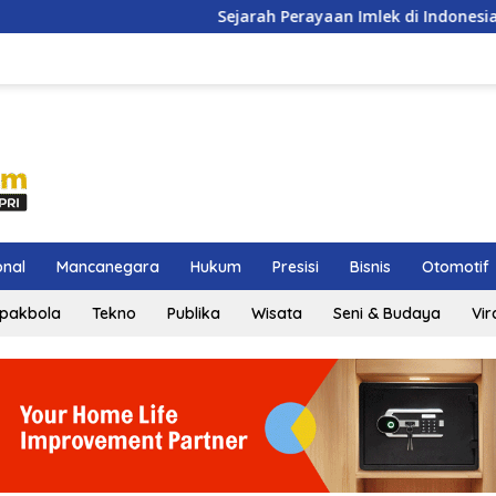
Sejarah Perayaan Imlek di Indonesia yang Jarang D
onal
Mancanegara
Hukum
Presisi
Bisnis
Otomotif
pakbola
Tekno
Publika
Wisata
Seni & Budaya
Vir