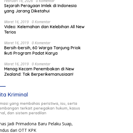
Februari 16, 2026
0 Komentar
Sejarah Perayaan Imlek di Indonesia
yang Jarang Diketahui
Maret 16, 2019
0 Komentar
Video: Kelemahan dan Kelebihan All New
Terios
Maret 16, 2019
0 Komentar
Bersih-bersih, 60 Warga Tanjung Priok
Ikuti Program Padat Karya
Maret 16, 2019
0 Komentar
Menag Kecam Penembakan di New
Zealand: Tak Berperikemanusiaan!
ita Kriminal
rmasi yang membahas peristiwa, isu, serta
embangan terkait penegakan hukum, kasus
inal, dan sistem peradilan