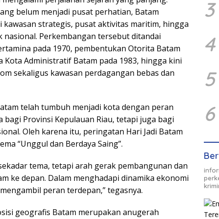
3
yang belum menjadi pusat perhatian, Batam
kawasan strategis, pusat aktivitas maritim, hingga
ik nasional. Perkembangan tersebut ditandai
4
ertamina pada 1970, pembentukan Otorita Batam
a Kota Administratif Batam pada 1983, hingga kini
5
nom sekaligus kawasan perdagangan bebas dan
6
atam telah tumbuh menjadi kota dengan peran
a bagi Provinsi Kepulauan Riau, tetapi juga bagi
ional. Oleh karena itu, peringatan Hari Jadi Batam
ema “Unggul dan Berdaya Saing”.
Ber
 sekadar tema, tetapi arah gerak pembangunan dan
info
am ke depan. Dalam menghadapi dinamika ekonomi
perk
krim
 mengambil peran terdepan,” tegasnya.
sisi geografis Batam merupakan anugerah