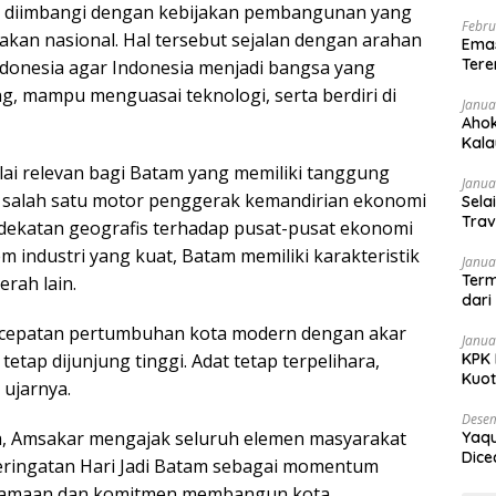
us diimbangi dengan kebijakan pembangunan yang
Febru
akan nasional. Hal tersebut sejalan dengan arahan
Emas
Tere
ndonesia agar Indonesia menjadi bangsa yang
g, mampu menguasai teknologi, serta berdiri di
Janua
Ahok
Kala
dan
ilai relevan bagi Batam yang memiliki tanggung
Janua
 salah satu motor penggerak kemandirian ekonomi
Sela
Trav
dekatan geografis terhadap pusat-pusat ekonomi
em industri yang kuat, Batam memiliki karakteristik
Janua
Term
erah lain.
dari
cepatan pertumbuhan kota modern dengan akar
Janua
KPK 
etap dijunjung tinggi. Adat tetap terpelihara,
Kuo
 ujarnya.
Desem
 Amsakar mengajak seluruh elemen masyarakat
Yaqu
Dice
eringatan Hari Jadi Batam sebagai momentum
amaan dan komitmen membangun kota.