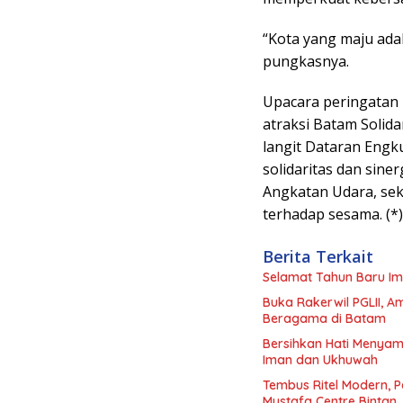
“Kota yang maju ada
pungkasnya.
Upacara peringatan 
atraksi Batam Solida
langit Dataran Engku
solidaritas dan sin
Angkatan Udara, se
terhadap sesama. (*)
Berita Terkait
Selamat Tahun Baru Iml
Buka Rakerwil PGLII, 
Beragama di Batam
Bersihkan Hati Menyam
Iman dan Ukhuwah
Tembus Ritel Modern,
Mustafa Centre Bintan