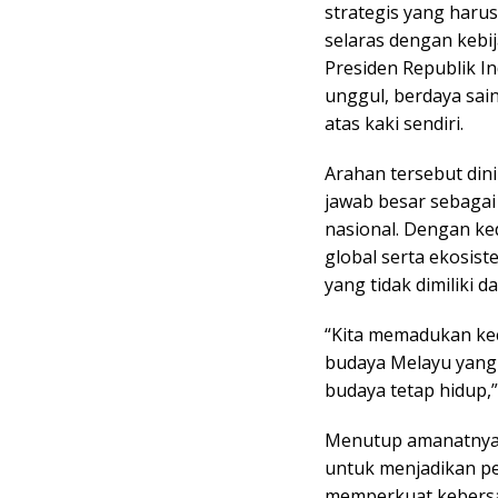
strategis yang har
selaras dengan kebij
Presiden Republik I
unggul, berdaya sain
atas kaki sendiri.
Arahan tersebut din
jawab besar sebagai
nasional. Dengan ke
global serta ekosist
yang tidak dimiliki da
“Kita memadukan ke
budaya Melayu yang t
budaya tetap hidup,”
Menutup amanatnya,
untuk menjadikan p
memperkuat kebers