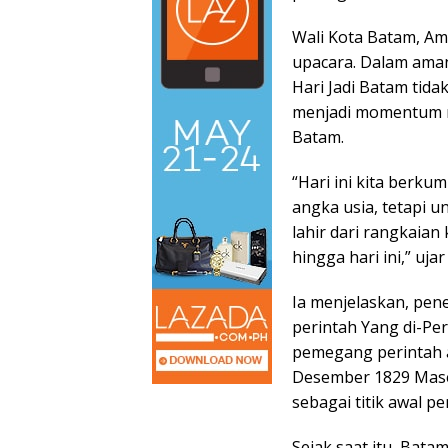
Wali Kota Batam, Am
upacara. Dalam ama
Hari Jadi Batam tid
menjadi momentum re
Batam.
“Hari ini kita berk
angka usia, tetapi 
lahir dari rangkaia
hingga hari ini,” uja
Ia menjelaskan, pen
perintah Yang di-Pe
pemegang perintah a
Desember 1829 Maseh
sebagai titik awal p
Sejak saat itu, Bata