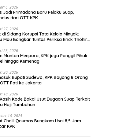
ari 6, 2026
 Jadi Primadona Baru Pelaku Suap,
ndus dari OTT KPK
ri 27, 2026
 di Sidang Korupsi Tata Kelola Minyak:
u Mau Bongkar Tuntas Periksa Erick Thohir
 Jokowi
ri 23, 2026
in Mantan Menpora, KPK juga Panggil Pihak
el hingga Kemenag
ri 20, 2026
asuk Bupati Sudewo, KPK Boyong 8 Orang
 OTT Pati ke Jakarta
ri 18, 2026
Kasih Kode Bakal Usut Dugaan Suap Terkait
ta Haji Tambahan
ber 16, 2025
t Cholil Qoumas Bungkam Usai 8,5 Jam
car KPK