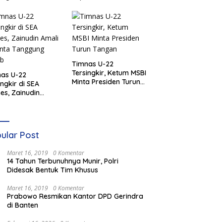
Timnas U-22
Tersingkir, Ketum MSBI
as U-22
Minta Presiden Turun
ingkir di SEA
Tangan
s, Zainudin
i Diminta
ggung Jawab
ular Post
Maret 16, 2019
0 Komentar
14 Tahun Terbunuhnya Munir, Polri
Didesak Bentuk Tim Khusus
Maret 16, 2019
0 Komentar
Prabowo Resmikan Kantor DPD Gerindra
di Banten