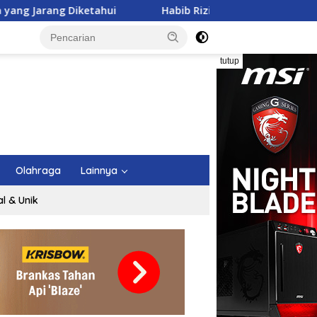
iketahui
Habib Rizieq Bekukan Tim Pembela Ulama dan 
tutup
Olahraga
Lainnya
al & Unik