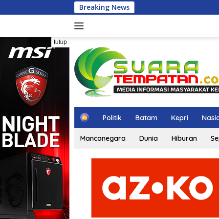
Langsung
Breaking News
ke
konten
tutup
H
Politik
Batam
Kepri
Nasi
o
m
Mancanegara
Dunia
Hiburan
Se
e