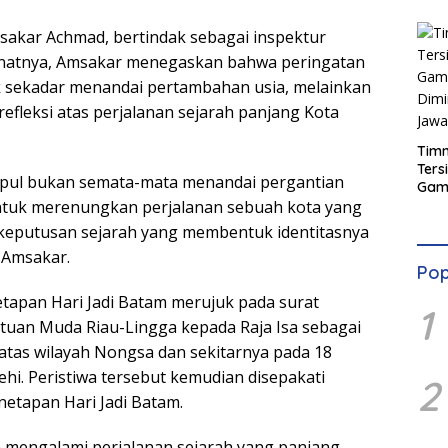
sakar Achmad, bertindak sebagai inspektur
natnya, Amsakar menegaskan bahwa peringatan
ak sekadar menandai pertambahan usia, melainkan
fleksi atas perjalanan sejarah panjang Kota
Timn
Ters
umpul bukan semata-mata menandai pergantian
Game
Amal
untuk merenungkan perjalanan sebuah kota yang
Tan
n keputusan sejarah yang membentuk identitasnya
r Amsakar.
Pop
etapan Hari Jadi Batam merujuk pada surat
1
rtuan Muda Riau-Lingga kepada Raja Isa sebagai
tas wilayah Nongsa dan sekitarnya pada 18
i. Peristiwa tersebut kemudian disepakati
2
enetapan Hari Jadi Batam.
m mengalami perjalanan sejarah yang panjang.