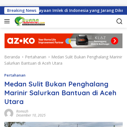
Langsung ke konten
Sejarah Perayaan Imlek di Indonesia yang Jarang Diketahui
Breaking News
Beranda
Pertahanan
Medan Sulit Bukan Penghalang Marinir
Salurkan Bantuan di Aceh Utara
Pertahanan
Medan Sulit Bukan Penghalang
Marinir Salurkan Bantuan di Aceh
Utara
Romozh
Desember 10, 2025