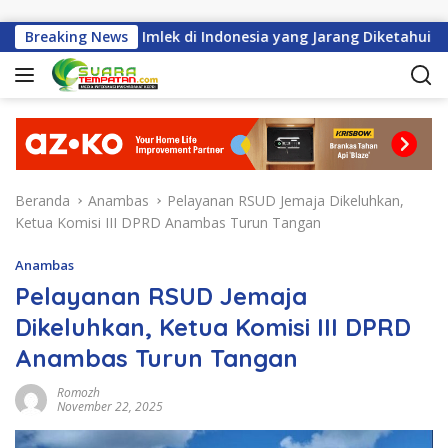
Langsung ke konten
ejarah Perayaan Imlek di Indonesia yang Jarang Diketahui
Breaking News
Beranda
Anambas
Pelayanan RSUD Jemaja Dikeluhkan,
Ketua Komisi III DPRD Anambas Turun Tangan
Anambas
Pelayanan RSUD Jemaja
Dikeluhkan, Ketua Komisi III DPRD
Anambas Turun Tangan
Romozh
November 22, 2025