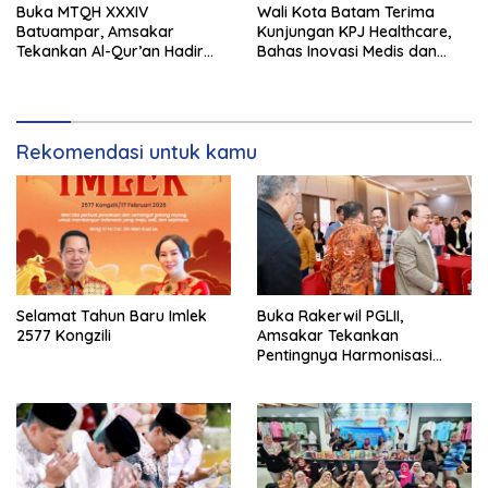
Buka MTQH XXXIV
Wali Kota Batam Terima
Batuampar, Amsakar
Kunjungan KPJ Healthcare,
Tekankan Al-Qur’an Hadir
Bahas Inovasi Medis dan
dalam Kehidupan Sosial
Kerja Sama Kesehatan
Rekomendasi untuk kamu
Selamat Tahun Baru Imlek
Buka Rakerwil PGLII,
2577 Kongzili
Amsakar Tekankan
Pentingnya Harmonisasi
Umat Beragama di Batam