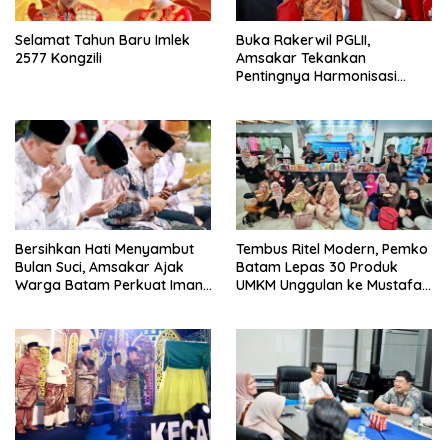
Selamat Tahun Baru Imlek
Buka Rakerwil PGLII,
2577 Kongzili
Amsakar Tekankan
Pentingnya Harmonisasi
Umat Beragama di Batam
Bersihkan Hati Menyambut
Tembus Ritel Modern, Pemko
Bulan Suci, Amsakar Ajak
Batam Lepas 30 Produk
Warga Batam Perkuat Iman
UMKM Unggulan ke Mustafa
dan Ukhuwah
Centre Bintan