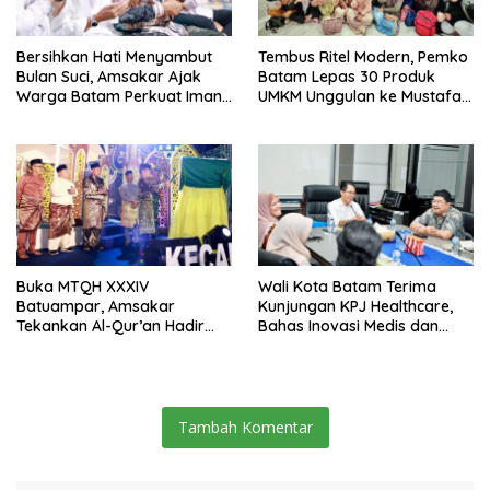
Bersihkan Hati Menyambut
Tembus Ritel Modern, Pemko
Bulan Suci, Amsakar Ajak
Batam Lepas 30 Produk
Warga Batam Perkuat Iman
UMKM Unggulan ke Mustafa
dan Ukhuwah
Centre Bintan
Buka MTQH XXXIV
Wali Kota Batam Terima
Batuampar, Amsakar
Kunjungan KPJ Healthcare,
Tekankan Al-Qur’an Hadir
Bahas Inovasi Medis dan
dalam Kehidupan Sosial
Kerja Sama Kesehatan
Tambah Komentar