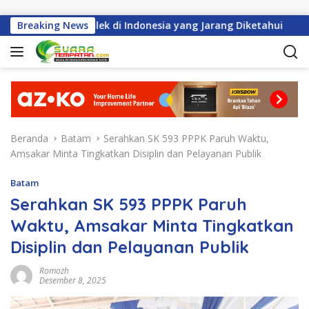
Langsung ke konten
ah Perayaan Imlek di Indonesia yang Jarang Diketahui
Breaking News
H
Beranda
Batam
Serahkan SK 593 PPPK Paruh Waktu,
Amsakar Minta Tingkatkan Disiplin dan Pelayanan Publik
Batam
Serahkan SK 593 PPPK Paruh
Waktu, Amsakar Minta Tingkatkan
Disiplin dan Pelayanan Publik
Romozh
Desember 8, 2025