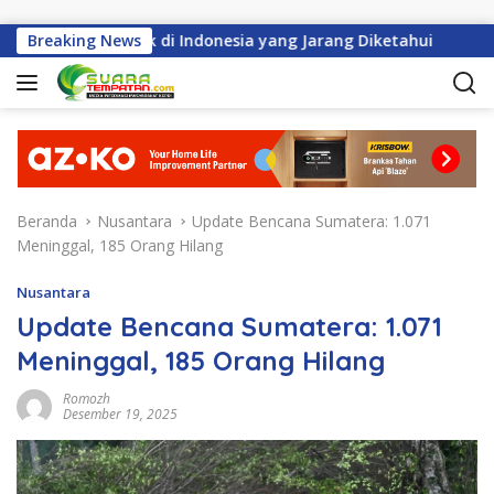
Langsung ke konten
 Perayaan Imlek di Indonesia yang Jarang Diketahui
Breaking News
Hab
Beranda
Nusantara
Update Bencana Sumatera: 1.071
Meninggal, 185 Orang Hilang
Nusantara
Update Bencana Sumatera: 1.071
Meninggal, 185 Orang Hilang
Romozh
Desember 19, 2025