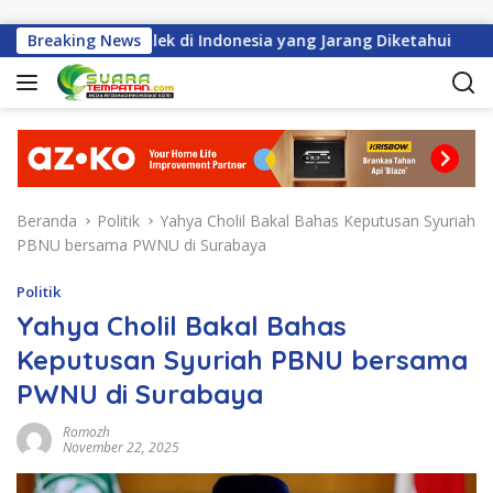
Langsung ke konten
h Perayaan Imlek di Indonesia yang Jarang Diketahui
Breaking News
H
Beranda
Politik
Yahya Cholil Bakal Bahas Keputusan Syuriah
PBNU bersama PWNU di Surabaya
Politik
Yahya Cholil Bakal Bahas
Keputusan Syuriah PBNU bersama
PWNU di Surabaya
Romozh
November 22, 2025