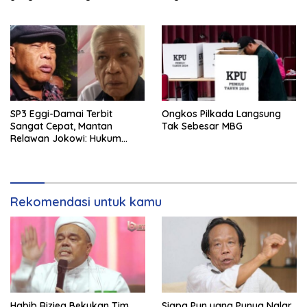
SP3 Eggi-Damai Terbit
Ongkos Pilkada Langsung
Sangat Cepat, Mantan
Tak Sebesar MBG
Relawan Jokowi: Hukum
Dipermainkan Penguasa
Bayangan
Rekomendasi untuk kamu
Habib Rizieq Bekukan Tim
Siapa Pun yang Punya Nalar