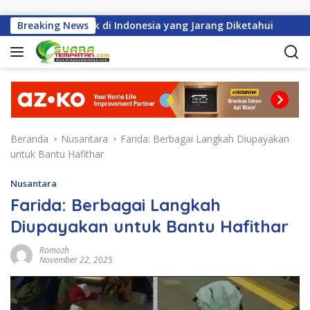
Langsung ke konten
Perayaan Imlek di Indonesia yang Jarang Diketahui
Breaking News
Hab
Beranda
Nusantara
Farida: Berbagai Langkah Diupayakan
untuk Bantu Hafithar
Nusantara
Farida: Berbagai Langkah
Diupayakan untuk Bantu Hafithar
Romozh
November 22, 2025